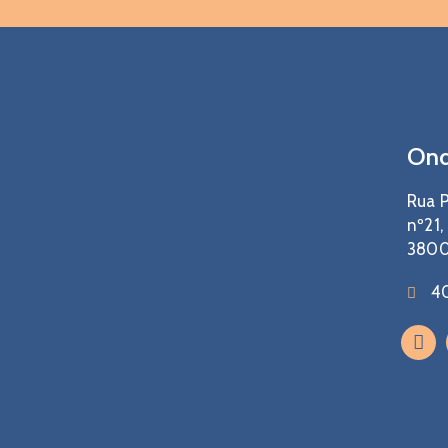
Ond
Rua P
nº21,
3800
4