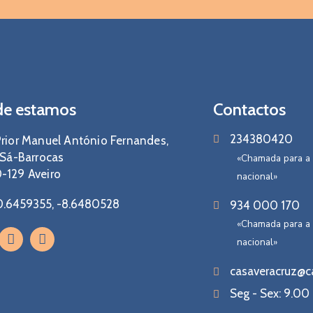
e estamos
Contactos
234380420
rior Manuel António Fernandes,
 Sá-Barrocas
«Chamada para a 
-129 Aveiro
nacional»
0.6459355, -8.6480528
934 000 170
«Chamada para a
nacional»
casaveracruz@c
Seg - Sex: 9.00 